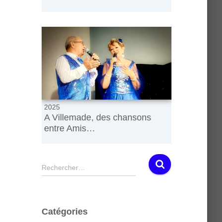
2025
A Villemade, des chansons
entre Amis…
R
Rechercher…
e
c
h
e
Catégories
r