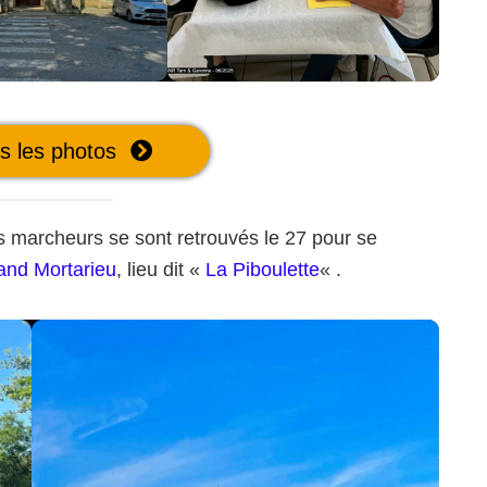
es les photos
 les marcheurs se sont retrouvés le 27 pour se
and Mortarieu
, lieu dit «
La Piboulette
« .