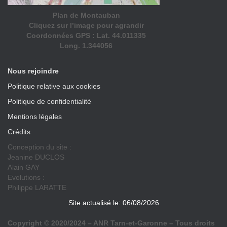
Plan de Montauban
Cliquez sur l’image pour agrandir
Coordonnées GPS : Lat. 44.011335
Long. 1.344056
Nous rejoindre
Politique relative aux cookies
Politique de confidentialité
Mentions légales
Crédits
Conception du site :
Jeanine DUCLOS
Alain GAY
Evolutions :
Philippe LARATTE
Site actualisé le: 06/08/2026
Copyright © 2020/2024 – ANR Tarn-et-Garonne – Tous droits