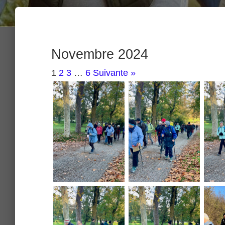
Novembre 2024
1
2
3
…
6
Suivante »