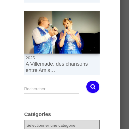
2025
A Villemade, des chansons
entre Amis…
R
Rechercher…
e
c
h
e
Catégories
r
c
C
h
a