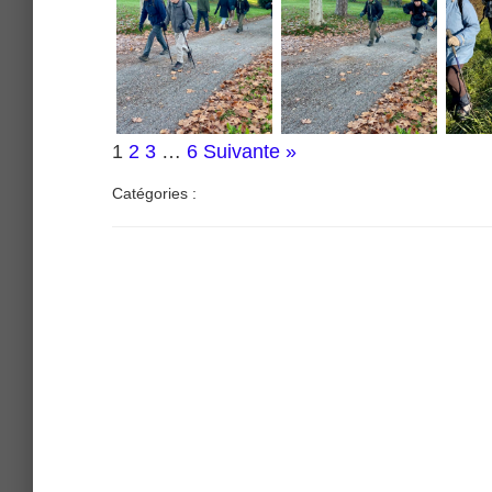
1
2
3
…
6
Suivante »
Catégories :