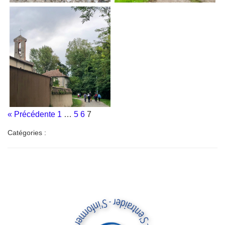
« Précédente
1
…
5
6
7
Catégories :