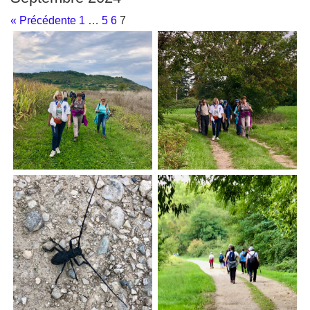
« Précédente
1
…
5
6
7