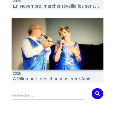
2025
En Novembre, marcher réveille les sens…
2025
A Villemade, des chansons entre Amis…
R
Rechercher…
e
c
h
e