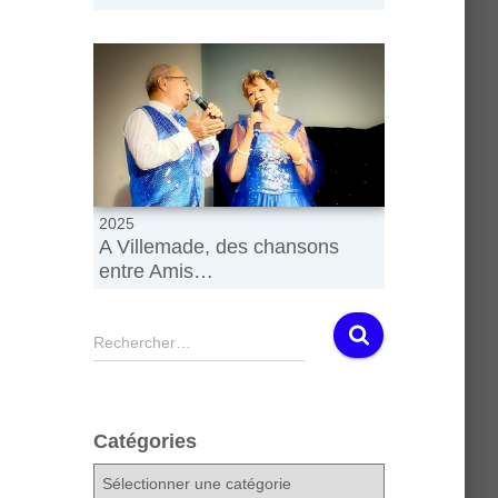
2025
A Villemade, des chansons
entre Amis…
R
Rechercher…
e
c
h
e
Catégories
r
c
C
h
a