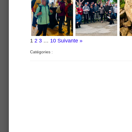
1
2
3
…
10
Suivante »
Catégories :