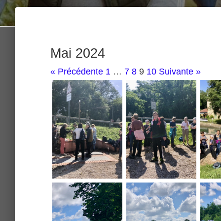
Mai 2024
« Précédente
1
…
7
8
9
10
Suivante »