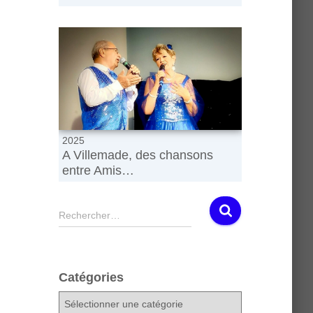
2025
A Villemade, des chansons
entre Amis…
R
Rechercher…
e
c
h
e
Catégories
r
c
C
h
a