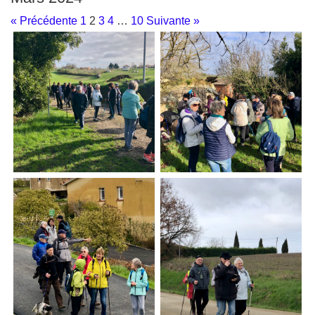
« Précédente
1
2
3
4
…
10
Suivante »