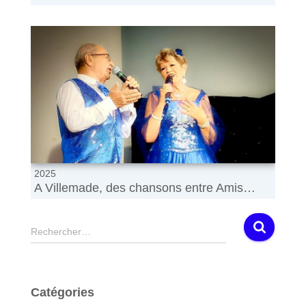
2025
A Villemade, des chansons entre Amis…
R
Rechercher…
e
c
h
e
Catégories
r