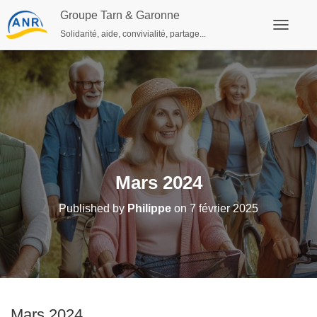
Groupe Tarn & Garonne
Solidarité, aide, convivialité, partage...
Ouvrir/fe
Mars 2024
Published by
Philippe
on
7 février 2025
Mars 2024