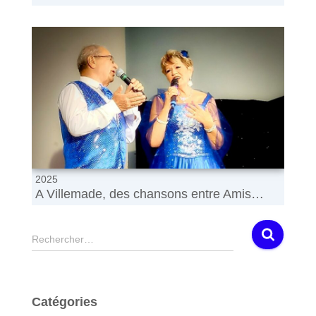
2025
A Villemade, des chansons entre Amis…
R
Rechercher…
e
c
h
e
Catégories
r