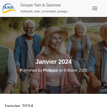
Groupe Tarn & Garonne
Solidarité, aide, convivialité, partage...
Ouvrir/fe
Janvier 2024
Published by
Philippe
on
6 février 2025
Janvier 2024