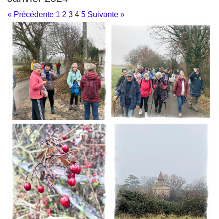
« Précédente
1
2
3
4
5
Suivante »