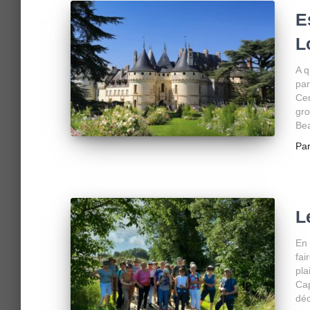
E
L
A q
par
Cen
gro
Bea
Pa
L
En 
fai
pla
Cap
déc