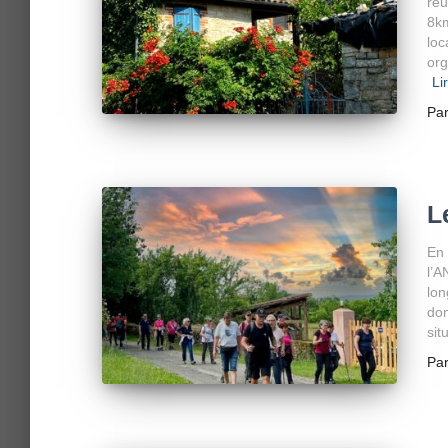
réu
8km
loc
org
Li
Pa
L
En 
l’A
lon
don
sit
Pa