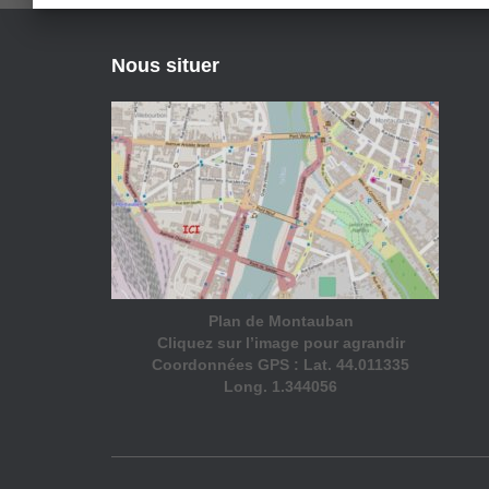
Nous situer
Plan de Montauban
Cliquez sur l’image pour agrandir
Coordonnées GPS : Lat. 44.011335
Long. 1.344056