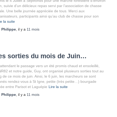
nis le 4 Juillet à Septfonds pour une marche forestière d’environ
, suivie d’un délicieux repas servi par l’association de chasse
ale. Une belle journée appréciée de tous. Merci aux
anisateurs, participants ainsi qu’au club de chasse pour son
re la suite
r
Philippe
, il y a
11 mois
es sorties du mois de Juin…
attendant le passage vers un été promis chaud et ensoleillé,
NR82 et notre guide, Guy, ont organisé plusieurs sorties tout au
g de ce mois de juin. Ainsi, le 6 juin, les marcheurs se sont
nés rendez-vous à St Igne, petite (très petite…) bourgade
uée entre Parisot et Laguépie
Lire la suite
r
Philippe
, il y a
11 mois