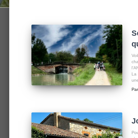
S
q
Voi
cha
l’A
La 
une
Pa
J
Pou